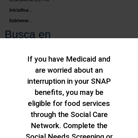
20 de junio de 2019 Por
Iniciativa:
,
Subtema:
,
Busca en
If you have Medicaid and
are worried about an
interruption in your SNAP
benefits, you may be
eligible for food services
through the Social Care
Network. Complete the
Social Needs Screening or