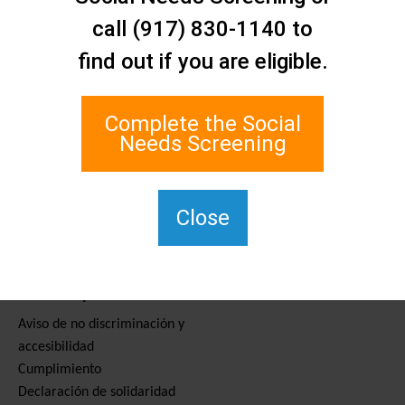
Contáctenos
call (917) 830-1140 to
Red de Asistencia Social de
find out if you are eligible.
Staten Island
1 Edgewater Plaza, Suite 700
Staten Island, NY 10305
Complete the Social
Para TTY, marque el 711.
Needs Screening
(917) 830-1140
SIPPS-
ContactUs@northwell.edu
Close
Servicios y recursos
Aviso de no discriminación y
accesibilidad
Cumplimiento
Declaración de solidaridad