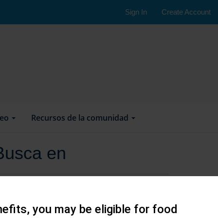
Sign In
Create Account
leo
Recursos de la comunidad
Busca en
efits, you may be eligible for food