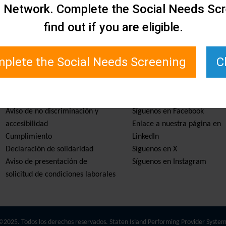
e Network. Complete the Social Needs Scr
find out if you are eligible.
plete the Social Needs Screening
C
Servicios y recursos
Manténgase informado
Aviso de no discriminación y
Síguenos en Facebook
accesibilidad
Enlace a nuestra página en
Cumplimiento
LinkedIn
Declaración de solidaridad
Síguenos en X
Aviso de presentación de
Síguenos en Instagram
solicitud de condiciones laborales
©2025. Todos los derechos reservados. Staten Island Performing Provider System