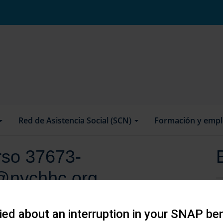
Red de Asistencia Social (SCN)
Formación y emp
urso 37673-
l@nychhc.org
ed about an interruption in your SNAP ben