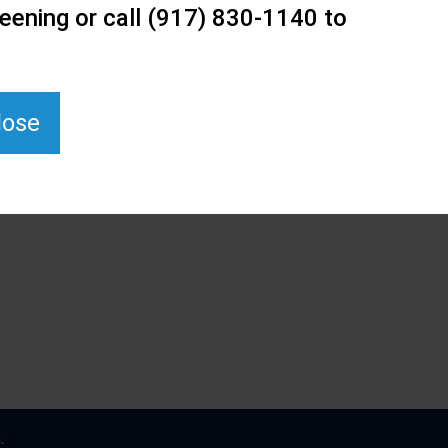
eening or call (917) 830-1140 to
lose
.