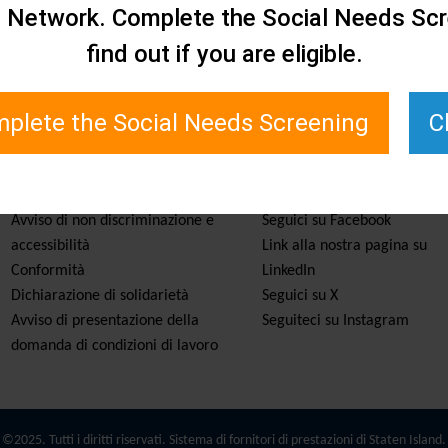
e Network. Complete the Social Needs Scr
find out if you are eligible.
plete the Social Needs Screening
C
Servizi e risorse
Rimanete informati
Avviso di non discriminazione e
Seguici su Facebook
accessibilità
Link alla nostra pagina su
Conformità
LinkedIn
Dichiarazione di solidarietà
Seguici su X
Avviso di presentazione della
Seguiteci su Instagram
domanda di condizioni di lavoro
©2025. Tutti i diritti riservati. Sistema di fornitori di prestazioni di Staten Island.