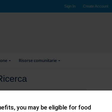
Sign In
Create Account
ione
Risorse comunitarie
Ricerca
efits, you may be eligible for food