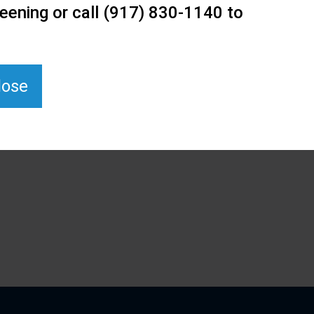
eening or call (917) 830-1140 to
lose