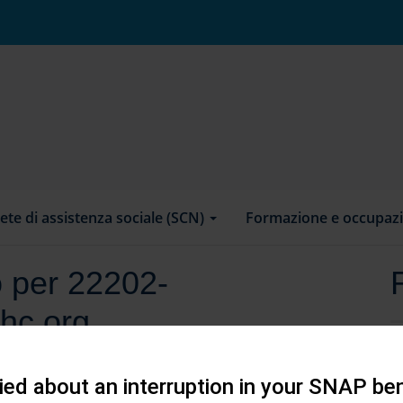
ete di assistenza sociale (SCN)
Formazione e occupaz
o per 22202-
hc.org
ed about an interruption in your SNAP ben