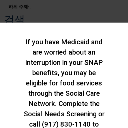
하위 주제:
,
검색
If you have Medicaid and
are worried about an
interruption in your SNAP
benefits, you may be
eligible for food services
through the Social Care
Network. Complete the
Social Needs Screening or
문의하기
call (917) 830-1140 to
스태튼 아일랜드 소셜 케어