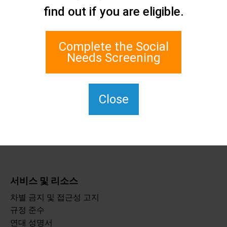
find out if you are eligible.
네트워크
1 에지워터 플라자, 스위트
700
Complete the Social
스태튼 아일랜드, 뉴욕
Needs Screening
10305
TTY의 경우 711번을 누르세
요.
Close
(917) 830-1140
SIPPS-
ContactUs@northwell.edu
서비스 및 리소스
차별 금지 및 접근성 고지
규정 준수
연대 성명서