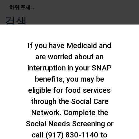
하위 주제:
,
검색
If you have Medicaid and
are worried about an
interruption in your SNAP
benefits, you may be
eligible for food services
through the Social Care
Network. Complete the
Social Needs Screening or
문의하기
call (917) 830-1140 to
스태튼 아일랜드 소셜 케어