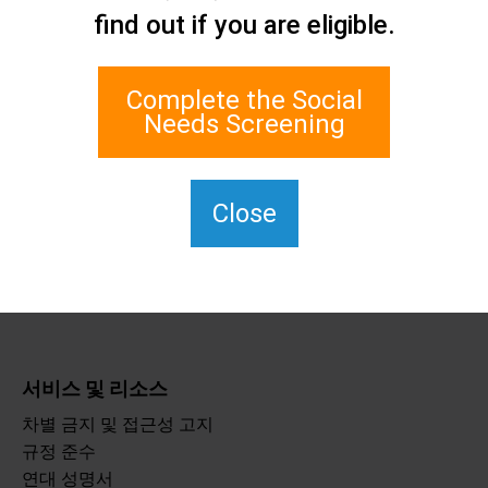
find out if you are eligible.
네트워크
1 에지워터 플라자, 스위트
700
Complete the Social
스태튼 아일랜드, 뉴욕
Needs Screening
10305
TTY의 경우 711번을 누르세
요.
Close
(917) 830-1140
SIPPS-
ContactUs@northwell.edu
서비스 및 리소스
차별 금지 및 접근성 고지
규정 준수
연대 성명서