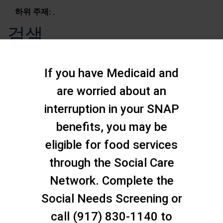
하위 주제:
,
검색
If you have Medicaid and
are worried about an
interruption in your SNAP
benefits, you may be
eligible for food services
through the Social Care
Network. Complete the
Social Needs Screening or
문의하기
call (917) 830-1140 to
스태튼 아일랜드 소셜 케어