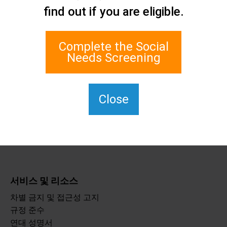
find out if you are eligible.
네트워크
1 에지워터 플라자, 스위트
700
Complete the Social
스태튼 아일랜드, 뉴욕
Needs Screening
10305
TTY의 경우 711번을 누르세
요.
Close
(917) 830-1140
SIPPS-
ContactUs@northwell.edu
서비스 및 리소스
차별 금지 및 접근성 고지
규정 준수
연대 성명서