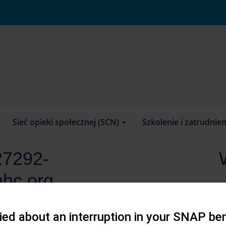
Sieć opieki społecznej (SCN)
Szkolenie i zatrudnie
27292-
hc.org
ed about an interruption in your SNAP ben