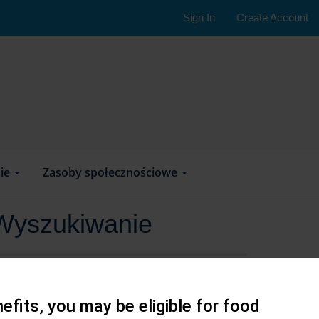
Sign In
Create Account
nie
Zasoby społecznościowe
Wyszukiwanie
efits, you may be eligible for food