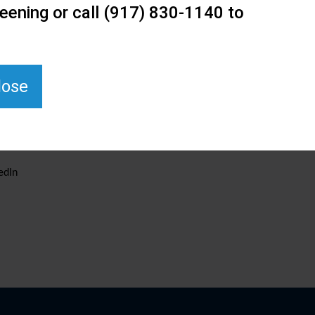
eening or call (917) 830-1140 to
lose
edIn
.