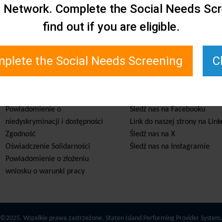
e Network. Complete the Social Needs Scr
find out if you are eligible.
plete the Social Needs Screening
C
Usługi i zasoby
Bądź na bieżąco
Powiadomienie o
Śledź nas na Facebooku
niedyskryminacji i dostępności
Link do naszej strony na Link
Zgodność
Śledź nas na X
Oświadczenie Solidarności
Śledź nas na Instagramie
Powiadomienie o złożeniu
wniosku o warunki pracy
©2025. Wszelkie prawa zastrzeżone. Staten Island Performing Provider System