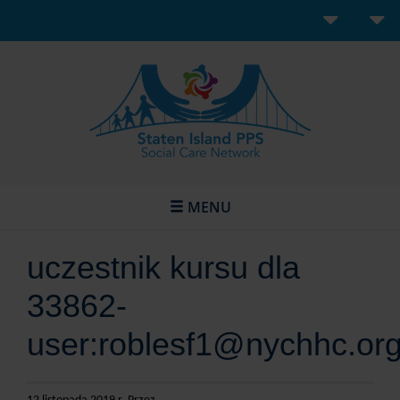
MENU
uczestnik kursu dla
33862-
user:roblesf1@nychhc.or