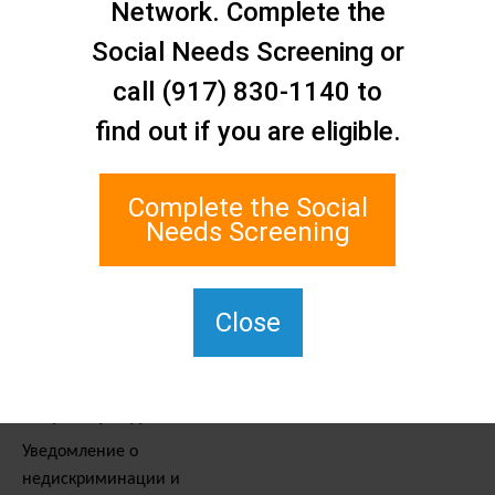
Свяжитесь с нами
Network. Complete the
Сеть социальной помощи
Social Needs Screening or
Статен-Айленда
call (917) 830-1140 to
1 Edgewater Plaza, Suite 700
Стейтен-Айленд, Нью-Йорк
find out if you are eligible.
10305
Для связи с TTY наберите
Complete the Social
711.
Needs Screening
(917) 830-1140
SIPPS-
ContactUs@northwell.edu
Close
Услуги и ресурсы
Уведомление о
недискриминации и