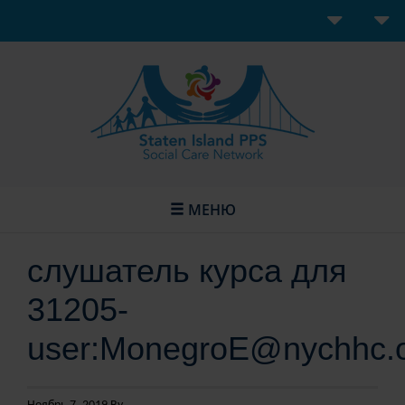
МЕНЮ
слушатель курса для
31205-
user:MonegroE@nychhc.