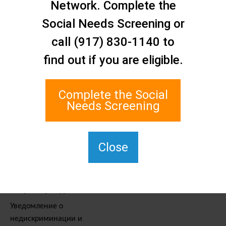
Свяжитесь с нами
Network. Complete the
Сеть социальной помощи
Social Needs Screening or
Статен-Айленда
call (917) 830-1140 to
1 Edgewater Plaza, Suite 700
Стейтен-Айленд, Нью-Йорк
find out if you are eligible.
10305
Для связи с TTY наберите
Complete the Social
711.
Needs Screening
(917) 830-1140
SIPPS-
ContactUs@northwell.edu
Close
Услуги и ресурсы
Уведомление о
недискриминации и