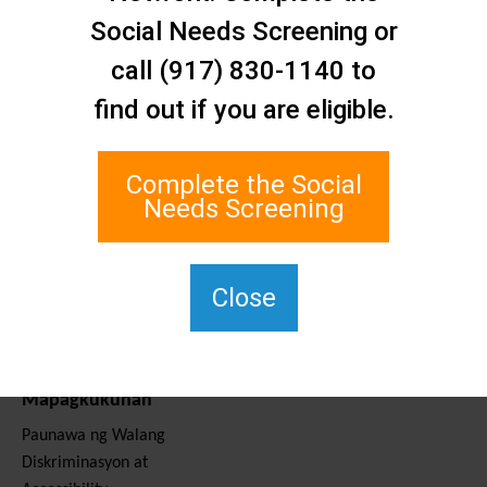
Makipag-ugnayan sa
Social Needs Screening or
Amin
Staten Island Social Care
call (917) 830-1140 to
Network
find out if you are eligible.
1 Edgewater Plaza, Suite 700
Staten Island, NY 10305
Complete the Social
Para sa TTY, i-dial ang 711.
Needs Screening
(917) 830-1140
SIPPS-
ContactUs@northwell.edu
Close
Mga Serbisyo at
Mapagkukunan
Paunawa ng Walang
Diskriminasyon at