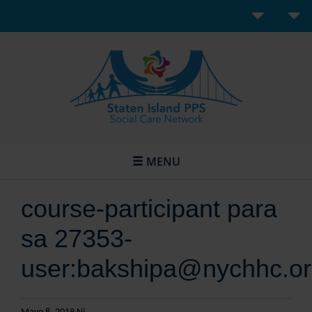
MENU
course-participant para
sa 27353-
user:bakshipa@nychhc.o