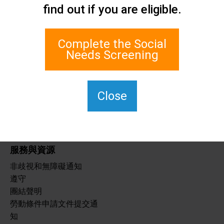
聯絡我們
find out if you are eligible.
史坦頓島社會關懷網路
1 埃奇沃特廣場 700 室
Complete the Social
史泰登島, 紐約 10305
Needs Screening
對於 TTY，請撥打 711。
(917)830-1140
SIPPS-聯絡我們
Close
@northwell.edu
服務與資源
非歧視和無障礙通知
遵守
團結聲明
勞動條件申請文件提交通
知