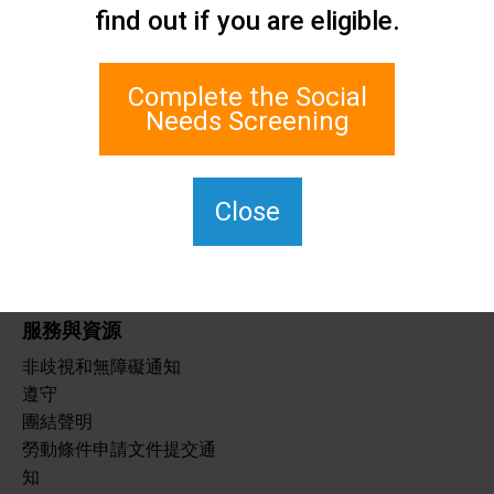
聯絡我們
find out if you are eligible.
史坦頓島社會關懷網路
1 埃奇沃特廣場 700 室
Complete the Social
史泰登島, 紐約 10305
Needs Screening
對於 TTY，請撥打 711。
(917)830-1140
SIPPS-聯絡我們
Close
@northwell.edu
服務與資源
非歧視和無障礙通知
遵守
團結聲明
勞動條件申請文件提交通
知