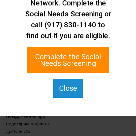
Network. Complete the
Зв'яжіться з нами
Мережа соціальної
Social Needs Screening or
допомоги Стейтен-Айленду
call (917) 830-1140 to
1 Edgewater Plaza, Suite 700
find out if you are eligible.
Стейтен-Айленд, штат
Нью-Йорк, 10305
Для TTY наберіть 711.
Complete the Social
(917) 830-1140
Needs Screening
SIPPS-
ContactUs@northwell.edu
Close
Послуги та ресурси
Повідомлення про
недискримінацію та
доступність