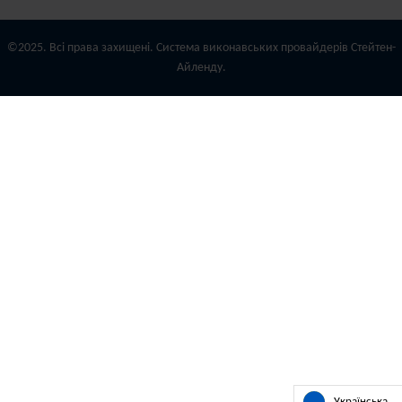
©2025. Всі права захищені. Система виконавських провайдерів Стейтен-
Айленду.
Українська