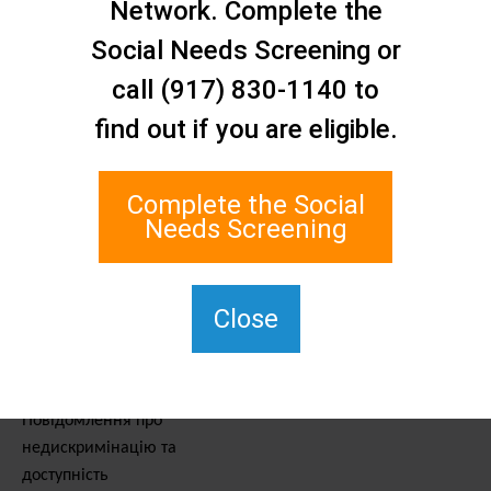
Network. Complete the
Зв'яжіться з нами
Мережа соціальної
Social Needs Screening or
допомоги Стейтен-Айленду
call (917) 830-1140 to
1 Edgewater Plaza, Suite 700
find out if you are eligible.
Стейтен-Айленд, штат
Нью-Йорк, 10305
Для TTY наберіть 711.
Complete the Social
(917) 830-1140
Needs Screening
SIPPS-
ContactUs@northwell.edu
Close
Послуги та ресурси
Повідомлення про
недискримінацію та
доступність