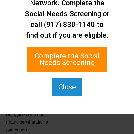
Network. Complete the
Зв'яжіться з нами
Мережа соціальної
Social Needs Screening or
допомоги Стейтен-Айленду
call (917) 830-1140 to
1 Edgewater Plaza, Suite 700
find out if you are eligible.
Стейтен-Айленд, штат
Нью-Йорк, 10305
Для TTY наберіть 711.
Complete the Social
(917) 830-1140
Needs Screening
SIPPS-
ContactUs@northwell.edu
Close
Послуги та ресурси
Повідомлення про
недискримінацію та
доступність