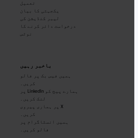
تعمیل
یکجہتی کا بیان
لیبر کنڈیشن کی
درخواست دائر کرنے کا
نوٹس
باخبر رہیں
ہمیں فیس بک پر فالو
کریں۔
ہمارے پیج کو LinkedIn پر
لنک کریں۔
X پر ہماری پیروی
کریں۔
ہمیں انسٹاگرام پر
فالو کریں۔