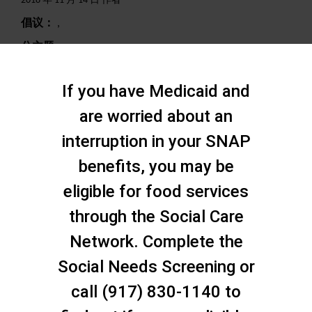
2018 年 11 月 14 日 作者
倡议：
,
分主题：
,
搜索
If you have Medicaid and
are worried about an
interruption in your SNAP
benefits, you may be
eligible for food services
through the Social Care
Network. Complete the
Social Needs Screening or
call (917) 830-1140 to