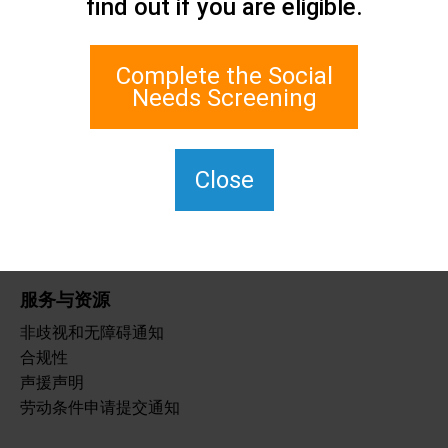
find out if you are eligible.
联系我们
史坦顿岛社会关怀网络
1 Edgewater Plaza, Suite 700
Complete the Social
纽约州斯塔顿岛 10305
Needs Screening
如需使用 TTY，请拨 711。
(917) 830-1140
SIPPS-
Close
ContactUs@northwell.edu
服务与资源
非歧视和无障碍通知
合规性
声援声明
劳动条件申请提交通知