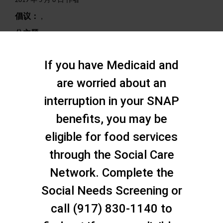
2019 年 5 月 8 日 作者
倡议：
,
分主题：
,
搜索
If you have Medicaid and
are worried about an
interruption in your SNAP
benefits, you may be
eligible for food services
through the Social Care
Network. Complete the
Social Needs Screening or
call (917) 830-1140 to