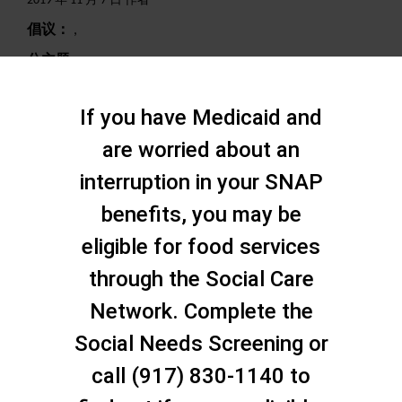
2019 年 11 月 7 日 作者
倡议：
,
分主题：
,
搜索
If you have Medicaid and
are worried about an
interruption in your SNAP
benefits, you may be
eligible for food services
through the Social Care
Network. Complete the
Social Needs Screening or
call (917) 830-1140 to