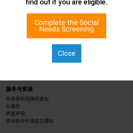
find out if you are eligible.
联系我们
史坦顿岛社会关怀网络
1 Edgewater Plaza, Suite 700
Complete the Social
纽约州斯塔顿岛 10305
Needs Screening
如需使用 TTY，请拨 711。
(917) 830-1140
SIPPS-
Close
ContactUs@northwell.edu
服务与资源
非歧视和无障碍通知
合规性
声援声明
劳动条件申请提交通知