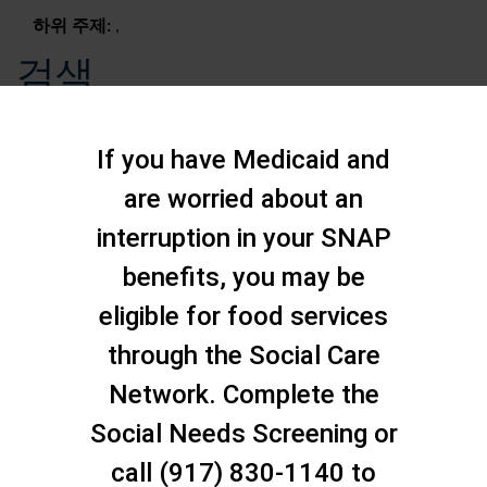
하위 주제:
,
검색
If you have Medicaid and
are worried about an
interruption in your SNAP
benefits, you may be
eligible for food services
through the Social Care
Network. Complete the
Social Needs Screening or
문의하기
call (917) 830-1140 to
스태튼 아일랜드 소셜 케어