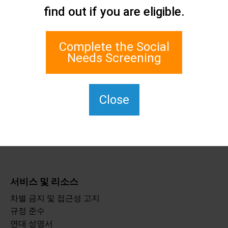
find out if you are eligible.
네트워크
1 에지워터 플라자, 스위트
700
Complete the Social
스태튼 아일랜드, 뉴욕
Needs Screening
10305
TTY의 경우 711번을 누르세
요.
Close
(917) 830-1140
SIPPS-
ContactUs@northwell.edu
서비스 및 리소스
차별 금지 및 접근성 고지
규정 준수
연대 성명서