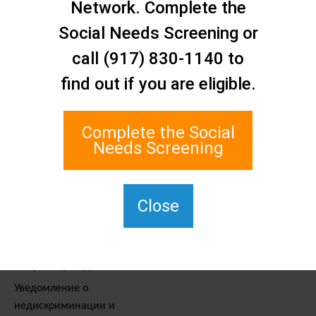
Свяжитесь с нами
Network. Complete the
Сеть социальной помощи
Social Needs Screening or
Статен-Айленда
call (917) 830-1140 to
1 Edgewater Plaza, Suite 700
Стейтен-Айленд, Нью-Йорк
find out if you are eligible.
10305
Для связи с TTY наберите
Complete the Social
711.
Needs Screening
(917) 830-1140
SIPPS-
ContactUs@northwell.edu
Close
Услуги и ресурсы
Уведомление о
недискриминации и