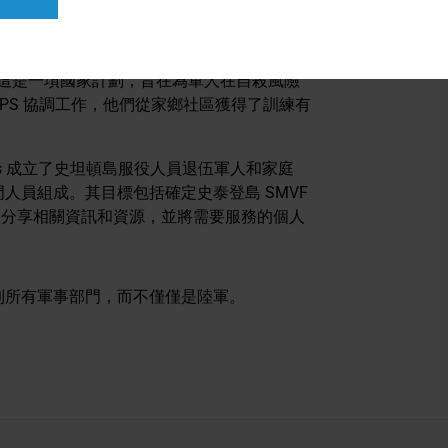
 2023 年在布魯克林、布朗克斯、皇后區和曼哈頓
協調員，這是一項國家計劃，旨在為軍人在自殺風險
PS 協調工作，他們從家鄉社區獲得了訓練有
Seniors 成立了史坦頓島服役人員退伍軍人和家庭
專門人員組成。其目標包括確定史泰登島 SMVF
，分享相關資訊和資源，並將需要服務的個人
反映擴展到所有軍事部門，而不僅僅是陸軍。