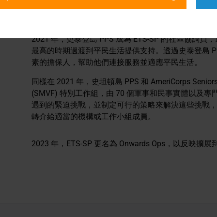
預防合作組織 (SIVSPC)。基於其成功，2022 年和
發起了類似的舉措。
2021 年，史泰登島 PPS 成為 ETS-SP 的社區
最高的時期過渡到平民生活提供支持。透過史泰登島 P
素的擔保人，幫助他們連接服務並適應平民生活。
同樣在 2021 年，史坦頓島 PPS 和 AmeriCorps 
(SMVF) 特別工作組，由 70 個軍事和民事實體以及
遇到的緊迫挑戰，並制定可行的策略來解決這些挑戰
轉介給適當的機構或工作小組成員。
2023 年，ETS-SP 更名為 Onwards Ops，以