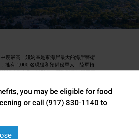
集中度最高，紐約區是東海岸最大的海岸警衛
有 1,000 名現役和預備役軍人。陸軍預
、訓練和裝備士兵，以動員、部署和開展民事軍
。
fits, you may be eligible for food
民、退伍軍人和軍事社區和服務部門並沒有很
中，存在著許多健康差異，尤其是在獲得行為
eening or call (917) 830-1140 to
，包括創傷後壓力症候群（PTSD）和自
立了合作夥伴關係，創建了史坦頓島退伍軍人自殺
lose