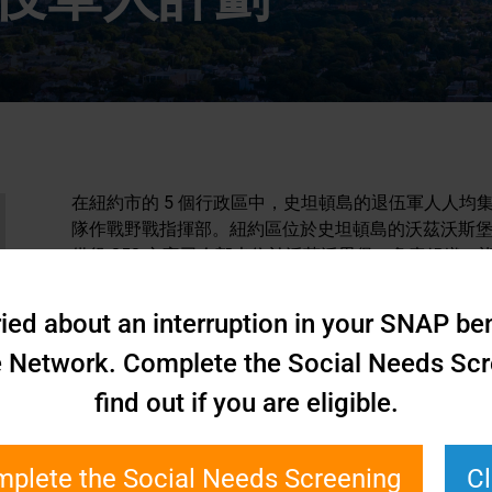
在紐約市的 5 個行政區中，史坦頓島的退伍軍人人均
隊作戰野戰指揮部。紐約區位於史坦頓島的沃茲沃斯堡，擁
備役 353 文官司令部也位於沃茲沃思堡，負責組織
事行動，主要集中在美國非洲和美國歐洲司令部地區
ied about an interruption in your SNAP bene
儘管許多退伍軍人和現役軍人居住在斯塔滕島，但平
好地融合在一起，也沒有相互了解。在退伍軍人群體
e Network. Complete the Social Needs Scr
健康服務方面。退伍軍人罹患嚴重精神疾病的比例很高
find out if you are eligible.
殺。
2020 年，史坦頓島 PPS 與紐約市退伍軍人部建
plete the Social Needs Screening
C