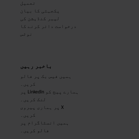
تعمیل
یکجہتی کا بیان
لیبر کنڈیشن کی
درخواست دائر کرنے کا
نوٹس
باخبر رہیں
ہمیں فیس بک پر فالو
کریں۔
ہمارے پیج کو LinkedIn پر
لنک کریں۔
X پر ہماری پیروی
کریں۔
ہمیں انسٹاگرام پر
فالو کریں۔