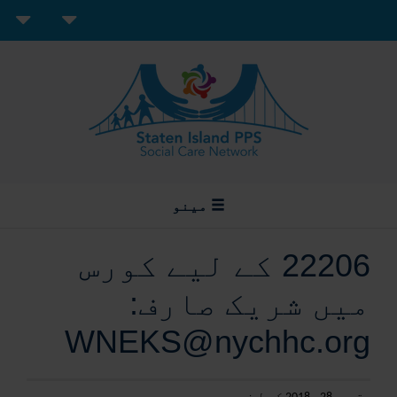
مینو
22206 کے لیے کورس
میں شریک صارف:
WNEKS@nychhc.org