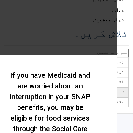
:
,
ی موضوع:
,
ش کریں۔
If you have Medicaid and
are worried about an
interruption in your SNAP
benefits, you may be
eligible for food services
through the Social Care