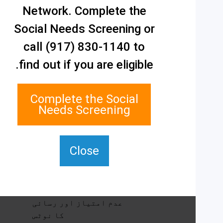
ہم سے رابطہ کریں۔
Network. Complete the
اسٹیٹن آئی لینڈ سوشل
Social Needs Screening or
کیئر نیٹ ورک
1 ایج واٹر پلازہ، سویٹ
call (917) 830-1140 to
700
find out if you are eligible.
اسٹیٹن جزیرہ، NY 10305
TTY کے لیے، 711 ڈائل
Complete the Social
کریں۔
Needs Screening
(917) 830-1140
SIPPS-
ContactUs@northwell.edu
Close
خدمات اور وسائل
عدم امتیاز اور رسائی
کا نوٹس