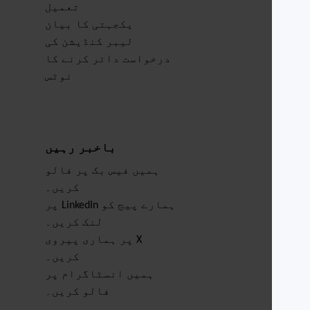
تعمیل
یکجہتی کا بیان
لیبر کنڈیشن کی
درخواست دائر کرنے کا
نوٹس
باخبر رہیں
ہمیں فیس بک پر فالو
کریں۔
ہمارے پیج کو LinkedIn پر
لنک کریں۔
X پر ہماری پیروی
کریں۔
ہمیں انسٹاگرام پر
فالو کریں۔