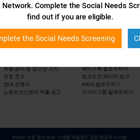
e Network. Complete the Social Needs Scr
find out if you are eligible.
plete the Social Needs Screening
C
서비스 및 리소스
최신 정보 받기
차별 금지 및 접근성 고지
페이스북 팔로우하기
규정 준수
링크드인 페이지 링크
연대 성명서
X에서 팔로우하기
노동조건신청서 제출 공고
인스타그램 팔로우하기
©2025. 모든 권리 보유. 스태튼 아일랜드 공연 제공자 시스템.