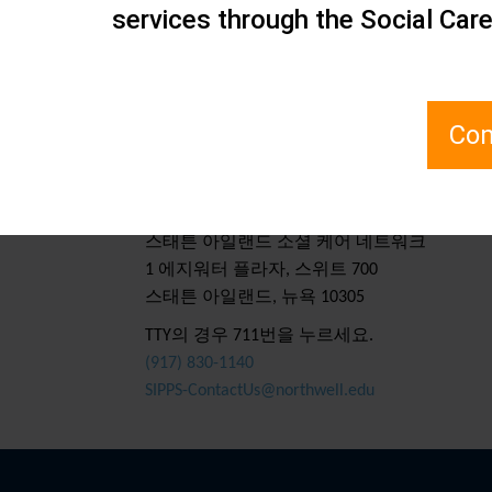
이니셔티브:
,
services through the Social Car
하위 주제:
,
Com
문의하기
스태튼 아일랜드 소셜 케어 네트워크
1 에지워터 플라자, 스위트 700
스태튼 아일랜드, 뉴욕 10305
TTY의 경우 711번을 누르세요.
(917) 830-1140
SIPPS-ContactUs@northwell.edu