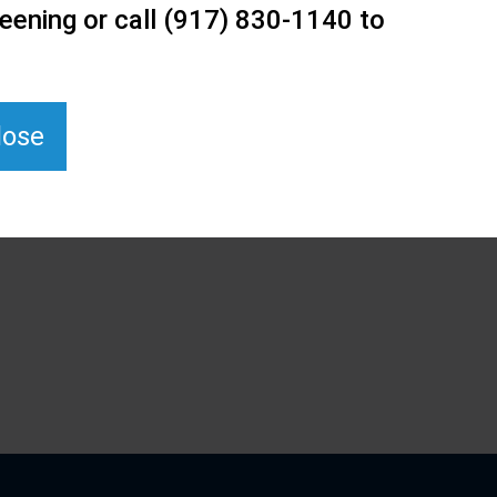
eening or call (917) 830-1140 to
lose