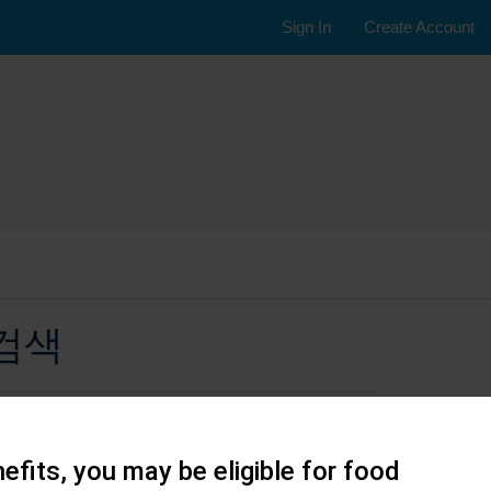
Sign In
Create Account
검색
efits, you may be eligible for food