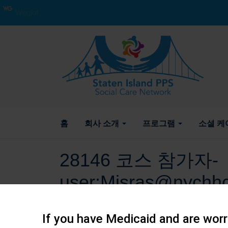
Weglot
홈
회사 소개
프로그램
소셜 케
28146 코스 참가자-
user:Misras@nychhc
2019년 5월 8일 작성자
If you have Medicaid and are worri