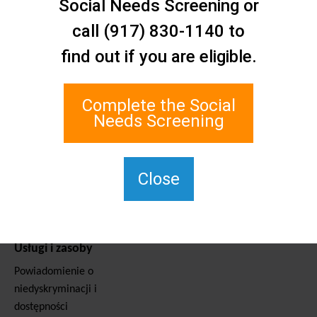
Social Needs Screening or
Kontakt
Sieć opieki społecznej Staten
call (917) 830-1140 to
Island
find out if you are eligible.
1 Edgewater Plaza, Suite 700
Staten Island, NY 10305
Complete the Social
W przypadku TTY należy
Needs Screening
wybrać numer 711.
(917) 830-1140
SIPPS-
Close
ContactUs@northwell.edu
Usługi i zasoby
Powiadomienie o
niedyskryminacji i
dostępności