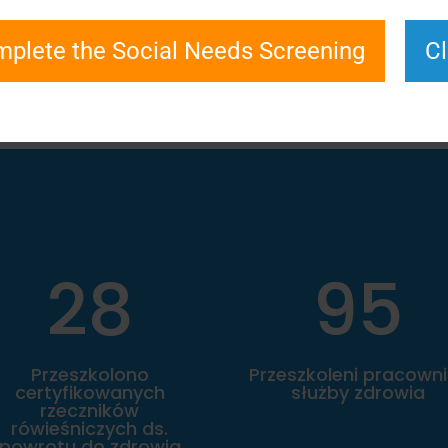
plete the Social Needs Screening
C
28
95
Przeszkolono
Przeszkoleni pracown
certyfikowanych
służby zdrowia
rzeczników
rówieśniczych ds.
powrotu do zdrowia