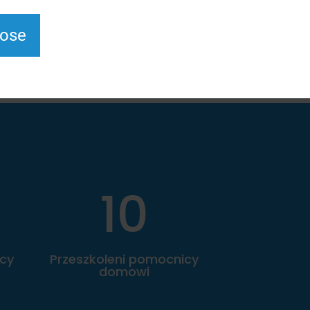
się pracodawcą przyuczającym do zawodu.
lose
Dowiedz się więcej!
10
icy
Przeszkoleni pomocnicy
domowi