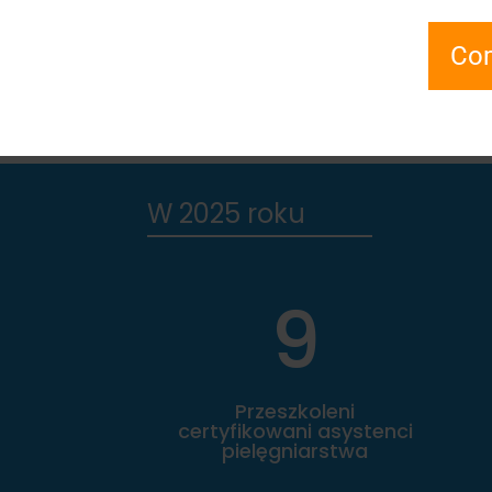
Com
W 2025 roku
9
Przeszkoleni
certyfikowani asystenci
pielęgniarstwa