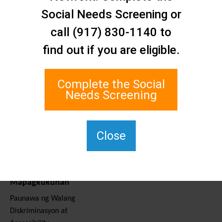
Makipag-ugnayan sa
Social Needs Screening or
Amin
Staten Island Social Care
call (917) 830-1140 to
Network
find out if you are eligible.
1 Edgewater Plaza, Suite 700
Staten Island, NY 10305
Complete the Social
Para sa TTY, i-dial ang 711.
Needs Screening
(917) 830-1140
SIPPS-
ContactUs@northwell.edu
Close
Mga Serbisyo at
Mapagkukunan
Paunawa ng Walang
Diskriminasyon at