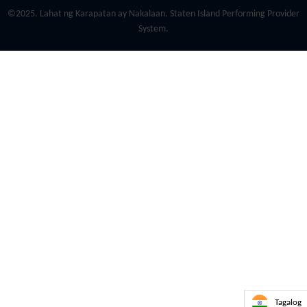
©2025. Lahat ng Karapatan ay Nakalaan. Staten Island Performing Provider
System.
Tagalog