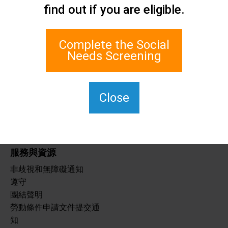
聯絡我們
find out if you are eligible.
史坦頓島社會關懷網路
1 埃奇沃特廣場 700 室
Complete the Social
史泰登島, 紐約 10305
Needs Screening
對於 TTY，請撥打 711。
(917)830-1140
SIPPS-聯絡我們
Close
@northwell.edu
服務與資源
非歧視和無障礙通知
遵守
團結聲明
勞動條件申請文件提交通
知