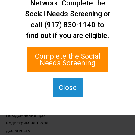
Network. Complete the
Зв'яжіться з нами
Мережа соціальної
Social Needs Screening or
допомоги Стейтен-Айленду
call (917) 830-1140 to
1 Edgewater Plaza, Suite 700
find out if you are eligible.
Стейтен-Айленд, штат
Нью-Йорк, 10305
Для TTY наберіть 711.
Complete the Social
(917) 830-1140
Needs Screening
SIPPS-
ContactUs@northwell.edu
Close
Послуги та ресурси
Повідомлення про
недискримінацію та
доступність