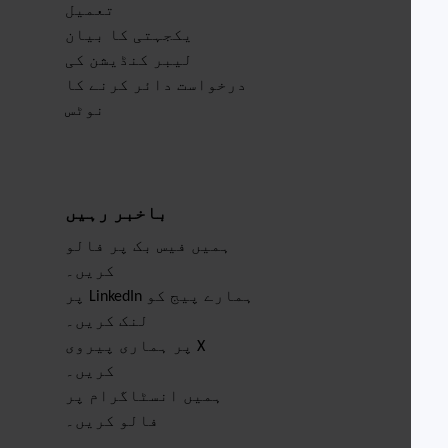
تعمیل
یکجہتی کا بیان
لیبر کنڈیشن کی
درخواست دائر کرنے کا
نوٹس
باخبر رہیں
ہمیں فیس بک پر فالو
کریں۔
ہمارے پیج کو LinkedIn پر
لنک کریں۔
X پر ہماری پیروی
کریں۔
ہمیں انسٹاگرام پر
فالو کریں۔