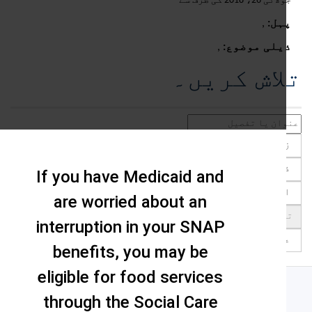
ی 26، 2018 کی طرف سے
ہل:
,
یلی موضوع:
,
اش کریں۔
If you have Medicaid and
are worried about an
interruption in your SNAP
benefits, you may be
eligible for food services
through the Social Care