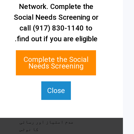
ہم سے رابطہ کریں۔
Network. Complete the
اسٹیٹن آئی لینڈ سوشل
Social Needs Screening or
کیئر نیٹ ورک
call (917) 830-1140 to
1 ایج واٹر پلازہ، سویٹ
700
find out if you are eligible.
اسٹیٹن جزیرہ، NY 10305
TTY کے لیے، 711 ڈائل
Complete the Social
کریں۔
Needs Screening
(917) 830-1140
SIPPS-
ContactUs@northwell.edu
Close
خدمات اور وسائل
عدم امتیاز اور رسائی
کا نوٹس