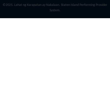
©2025. Lahat ng Karapatan ay Nakalaan. Staten Island Performing Provider
System.