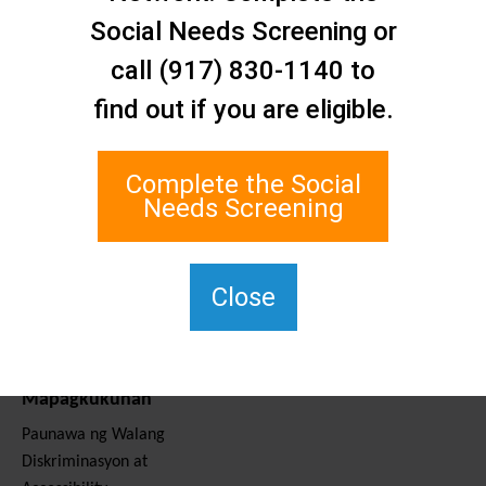
Makipag-ugnayan sa
Social Needs Screening or
Amin
Staten Island Social Care
call (917) 830-1140 to
Network
find out if you are eligible.
1 Edgewater Plaza, Suite 700
Staten Island, NY 10305
Complete the Social
Para sa TTY, i-dial ang 711.
Needs Screening
(917) 830-1140
SIPPS-
ContactUs@northwell.edu
Close
Mga Serbisyo at
Mapagkukunan
Paunawa ng Walang
Diskriminasyon at