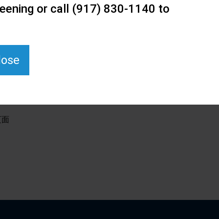
eening or call (917) 830-1140 to
lose
页面