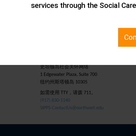
倡议：
,
services through the Social Car
分主题：
,
Com
联系我们
史坦顿岛社会关怀网络
1 Edgewater Plaza, Suite 700
纽约州斯塔顿岛 10305
如需使用 TTY，请拨 711。
(917) 830-1140
SIPPS-ContactUs@northwell.edu