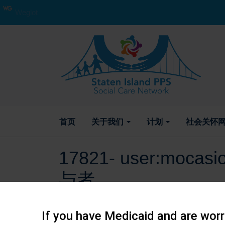
Weglot
首页
关于我们
计划
社会关怀网
17821- user:moca
与者
2018 年 7 月 6 日 作者
If you have Medicaid and are worri