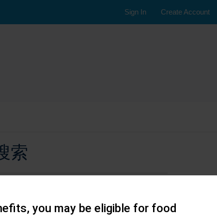
Sign In
Create Account
搜索
efits, you may be eligible for food