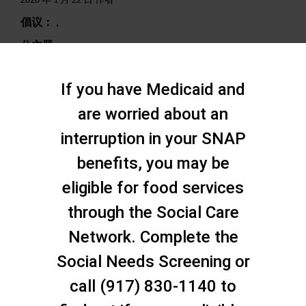
2020 年 1 月 22 日 作者
倡议：
,
分主题：
,
搜索
If you have Medicaid and
are worried about an
interruption in your SNAP
benefits, you may be
eligible for food services
through the Social Care
Network. Complete the
Social Needs Screening or
call (917) 830-1140 to