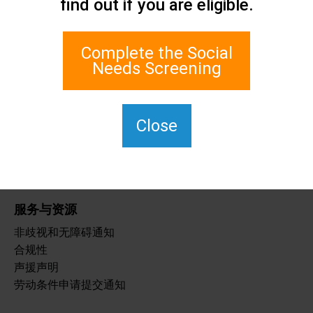
find out if you are eligible.
联系我们
史坦顿岛社会关怀网络
1 Edgewater Plaza, Suite 700
Complete the Social
纽约州斯塔顿岛 10305
Needs Screening
如需使用 TTY，请拨 711。
(917) 830-1140
SIPPS-
Close
ContactUs@northwell.edu
服务与资源
非歧视和无障碍通知
合规性
声援声明
劳动条件申请提交通知