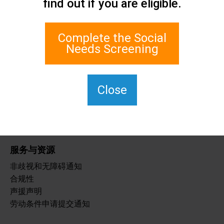
find out if you are eligible.
联系我们
史坦顿岛社会关怀网络
1 Edgewater Plaza, Suite 700
Complete the Social
纽约州斯塔顿岛 10305
Needs Screening
如需使用 TTY，请拨 711。
(917) 830-1140
SIPPS-
Close
ContactUs@northwell.edu
服务与资源
非歧视和无障碍通知
合规性
声援声明
劳动条件申请提交通知