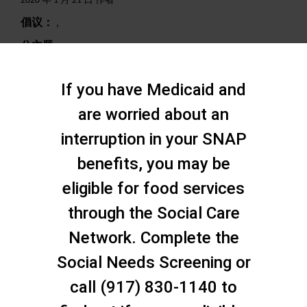
2020 年 1 月 21 日 作者
倡议：
,
分主题：
,
搜索
If you have Medicaid and
are worried about an
interruption in your SNAP
benefits, you may be
eligible for food services
through the Social Care
Network. Complete the
Social Needs Screening or
call (917) 830-1140 to