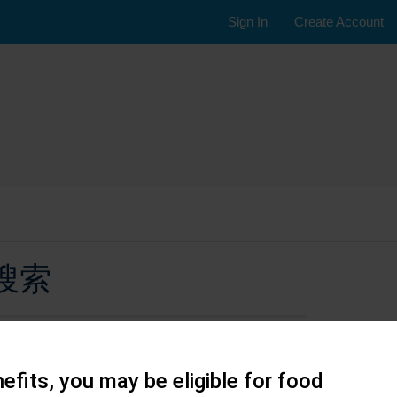
Sign In
Create Account
搜索
efits, you may be eligible for food