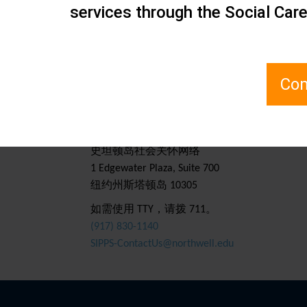
倡议：
,
services through the Social Car
分主题：
,
Com
联系我们
史坦顿岛社会关怀网络
1 Edgewater Plaza, Suite 700
纽约州斯塔顿岛 10305
如需使用 TTY，请拨 711。
(917) 830-1140
SIPPS-ContactUs@northwell.edu