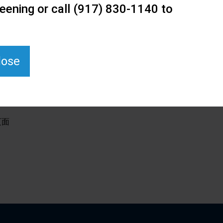
eening or call (917) 830-1140 to
lose
页面