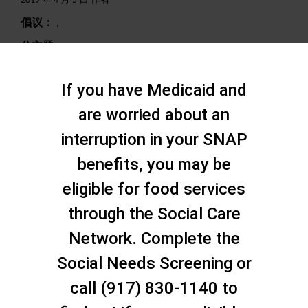
2019 年 4 月 5 日 作者
倡议：
,
分主题：
,
搜索
If you have Medicaid and
are worried about an
interruption in your SNAP
benefits, you may be
eligible for food services
through the Social Care
Network. Complete the
Social Needs Screening or
call (917) 830-1140 to