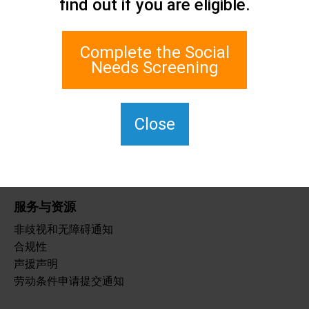
find out if you are eligible.
联系我们
史坦顿岛社会关怀网络
1 Edgewater Plaza, Suite 700
Complete the Social
纽约州斯塔顿岛 10305
Needs Screening
如需使用 TTY，请拨 711。
(917) 830-1140
SIPPS-
Close
ContactUs@northwell.edu
服务与资源
非歧视和无障碍通知
合规性
声援声明
劳动条件申请提交通知