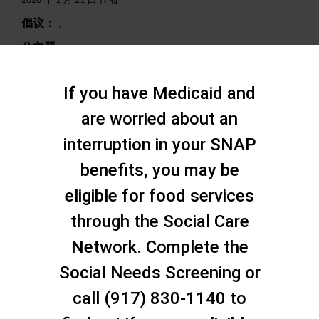
2020 年 1 月 21 日 作者
倡议：
,
分主题：
,
搜索
If you have Medicaid and
are worried about an
interruption in your SNAP
benefits, you may be
eligible for food services
through the Social Care
Network. Complete the
Social Needs Screening or
call (917) 830-1140 to