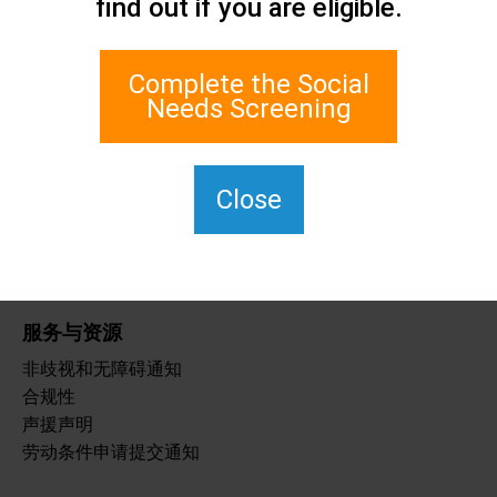
find out if you are eligible.
联系我们
史坦顿岛社会关怀网络
1 Edgewater Plaza, Suite 700
Complete the Social
纽约州斯塔顿岛 10305
Needs Screening
如需使用 TTY，请拨 711。
(917) 830-1140
SIPPS-
Close
ContactUs@northwell.edu
服务与资源
非歧视和无障碍通知
合规性
声援声明
劳动条件申请提交通知