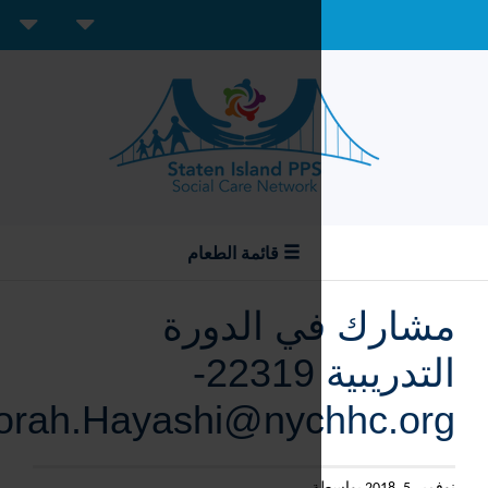
Create Account
Sign In
قائمة الطعام
ي الدورة
التدريبية 22319-
user:Deborah.Hayashi@nyc