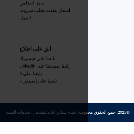
بيان التضامن
إشعار بتقديم طلب شروط
العمل
ابق على اطلاع
تابعنا على فيسبوك
رابط صفحتنا على LinkedIn
تابعنا على X
تابعنا على إنستغرام