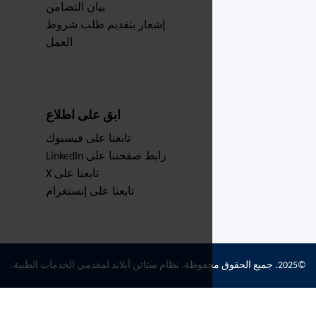
بيان التضامن
إشعار بتقديم طلب شروط
العمل
ابق على اطلاع
تابعنا على فيسبوك
رابط صفحتنا على LinkedIn
تابعنا على X
تابعنا على إنستغرام