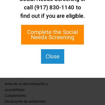
Contáctenos
call (917) 830-1140 to
Red de Asistencia Social de
find out if you are eligible.
Staten Island
1 Edgewater Plaza, Suite 700
Staten Island, NY 10305
Complete the Social
Para TTY, marque el 711.
Needs Screening
(917) 830-1140
SIPPS-
ContactUs@northwell.edu
Close
Servicios y recursos
Aviso de no discriminación y
accesibilidad
Cumplimiento
Declaración de solidaridad