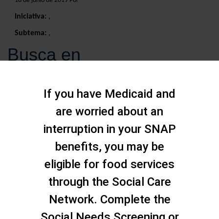
18 de junio de 2019 Por
Iniciativa:
,
Subtema:
,
Busca en
If you have Medicaid and
are worried about an
interruption in your SNAP
benefits, you may be
eligible for food services
through the Social Care
Network. Complete the
Social Needs Screening or