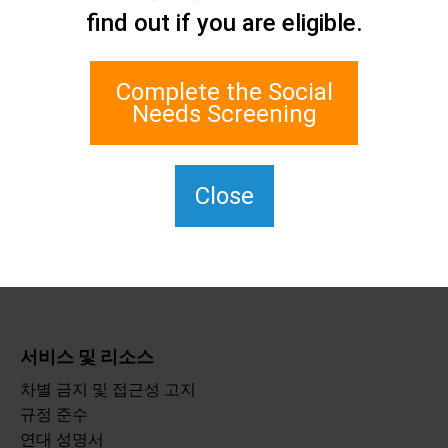
find out if you are eligible.
네트워크
1 에지워터 플라자, 스위트
700
Complete the Social
스태튼 아일랜드, 뉴욕
Needs Screening
10305
TTY의 경우 711번을 누르세
요.
Close
(917) 830-1140
SIPPS-
ContactUs@northwell.edu
서비스 및 리소스
차별 금지 및 접근성 고지
규정 준수
연대 성명서