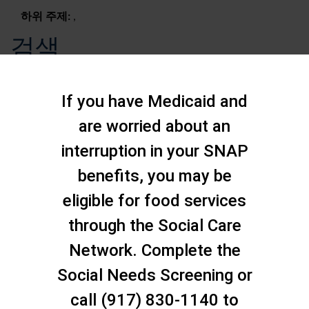
하위 주제:
,
검색
If you have Medicaid and
are worried about an
interruption in your SNAP
benefits, you may be
eligible for food services
through the Social Care
Network. Complete the
Social Needs Screening or
문의하기
call (917) 830-1140 to
스태튼 아일랜드 소셜 케어