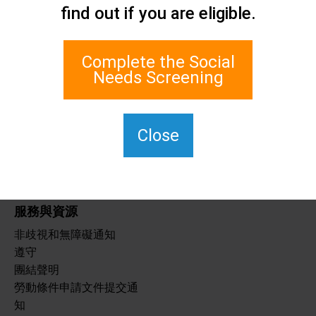
聯絡我們
find out if you are eligible.
史坦頓島社會關懷網路
1 埃奇沃特廣場 700 室
Complete the Social
史泰登島, 紐約 10305
Needs Screening
對於 TTY，請撥打 711。
(917)830-1140
SIPPS-聯絡我們
Close
@northwell.edu
服務與資源
非歧視和無障礙通知
遵守
團結聲明
勞動條件申請文件提交通
知