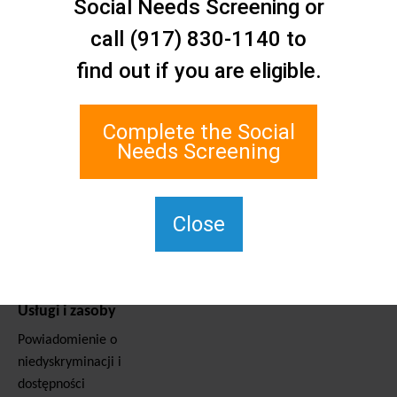
Social Needs Screening or
Kontakt
Sieć opieki społecznej Staten
call (917) 830-1140 to
Island
find out if you are eligible.
1 Edgewater Plaza, Suite 700
Staten Island, NY 10305
Complete the Social
W przypadku TTY należy
Needs Screening
wybrać numer 711.
(917) 830-1140
SIPPS-
Close
ContactUs@northwell.edu
Usługi i zasoby
Powiadomienie o
niedyskryminacji i
dostępności