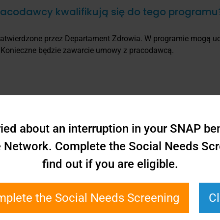
 pracodawcy kwalifikują się do tego programu
atwierdzone przez Departament Zdrowia. W programie mogą uc
. Konieczne będzie zawarcie umowy z pracodawcą.
ram?
ied about an interruption in your SNAP bene
e Network. Complete the Social Needs Scr
find out if you are eligible.
ać praktykantem?
plete the Social Needs Screening
C
amu szkoleniowego, wypełnienie umowy o praktykę zawodową i 