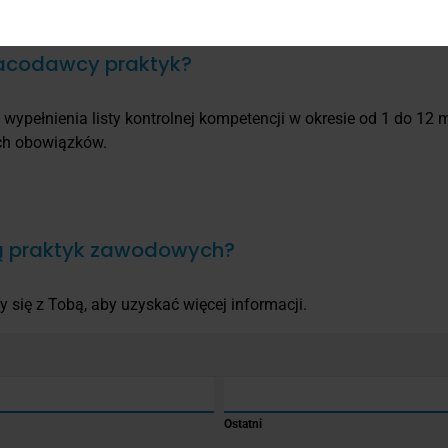
acodawcy praktyk?
ypełnienia listy kontrolnej kompetencji w okresie od 1 do 12 mi
ych obowiązków.
ą praktyk zawodowych?
 się z Tobą, aby uzyskać więcej informacji.
Ostatni