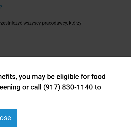
?
zestniczyć wszyscy pracodawcy, którzy
fits, you may be eligible for food
eening or call (917) 830-1140 to
lose
zatrudnienie.