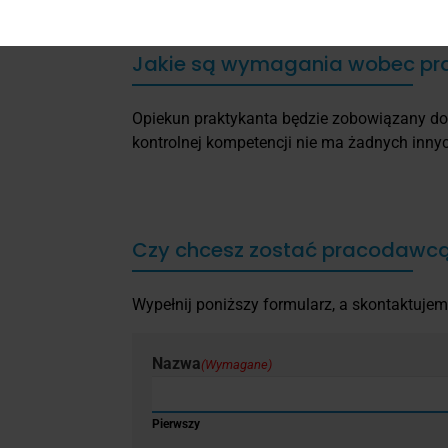
Jakie są wymagania wobec pr
Opiekun praktykanta będzie zobowiązany do w
kontrolnej kompetencji nie ma żadnych inn
Czy chcesz zostać pracodawc
Wypełnij poniższy formularz, a skontaktujemy
Nazwa
(Wymagane)
Pierwszy