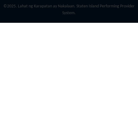
©2025. Lahat ng Karapatan ay Nakalaan. Staten Island Performing Provider
System.