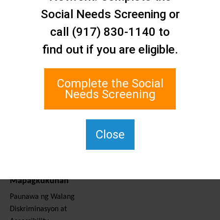
Makipag-ugnayan sa
Social Needs Screening or
Amin
Staten Island Social Care
call (917) 830-1140 to
Network
find out if you are eligible.
1 Edgewater Plaza, Suite 700
Staten Island, NY 10305
Complete the Social
Para sa TTY, i-dial ang 711.
Needs Screening
(917) 830-1140
SIPPS-
ContactUs@northwell.edu
Close
Mga Serbisyo at
Mapagkukunan
Paunawa ng Walang
Diskriminasyon at