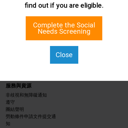
聯絡我們
find out if you are eligible.
史坦頓島社會關懷網路
1 埃奇沃特廣場 700 室
Complete the Social
史泰登島, 紐約 10305
Needs Screening
對於 TTY，請撥打 711。
(917)830-1140
SIPPS-聯絡我們
Close
@northwell.edu
服務與資源
非歧視和無障礙通知
遵守
團結聲明
勞動條件申請文件提交通
知