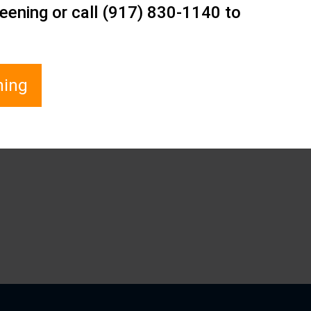
eening or call (917) 830-1140 to
ning