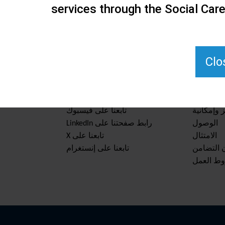
services through the Social Car
Clo
والموارد
ابق على اطلاع
 وإمكانية
تابعنا على فيسبوك
الوصول
رابط صفحتنا على LinkedIn
الامتثال
تابعنا على X
ن التضامن
تابعنا على إنستغرام
وط العمل