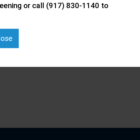
eening or call (917) 830-1140 to
lose