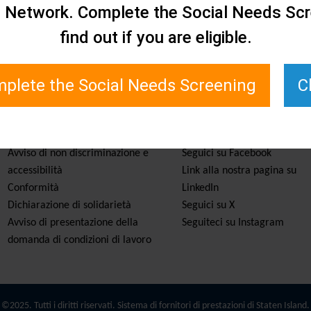
e Network. Complete the Social Needs Scr
find out if you are eligible.
plete the Social Needs Screening
C
Servizi e risorse
Rimanete informati
Avviso di non discriminazione e
Seguici su Facebook
accessibilità
Link alla nostra pagina su
Conformità
LinkedIn
Dichiarazione di solidarietà
Seguici su X
Avviso di presentazione della
Seguiteci su Instagram
domanda di condizioni di lavoro
©2025. Tutti i diritti riservati. Sistema di fornitori di prestazioni di Staten Island.