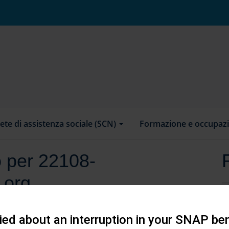
ete di assistenza sociale (SCN)
Formazione e occupaz
o per 22108-
.org
ed about an interruption in your SNAP ben