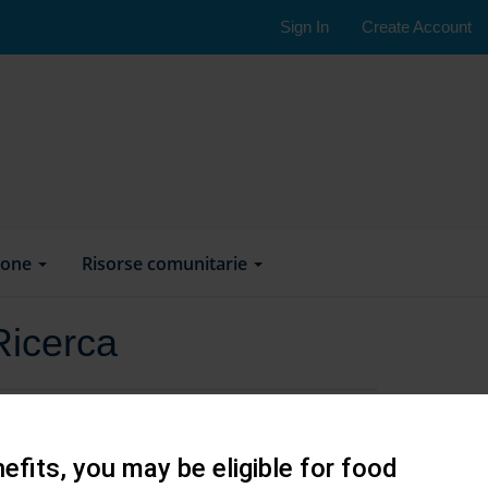
Sign In
Create Account
ione
Risorse comunitarie
Ricerca
efits, you may be eligible for food